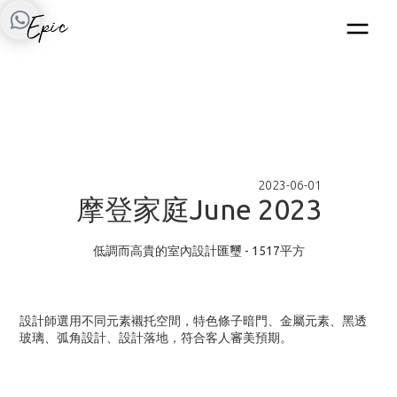
2023-06-01
摩
登
家
庭
J
u
n
e
2
0
2
3
低調而高貴的
室內設計
匯璽
- 1517
平方
設計師選用不同元素襯托空間
，
特色條子暗門、金屬元素、黑透
玻璃、弧角設計、設計落地，符合客人審美預期
。