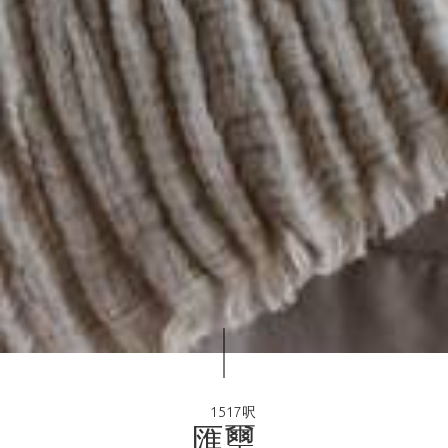
1517呎
匯
璽