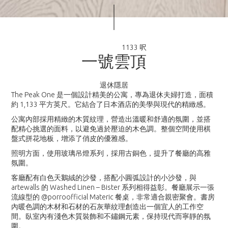
1133 呎
一
號
雲
頂
退休隱居
The Peak One 是一個設計精美的公寓，專為退休夫婦打造，面積
約 1,133 平方英尺。它結合了日本酒店的美學與現代的精緻感。
公寓內部採用精緻的木質紋理，營造出溫暖和舒適的氛圍，並搭
配精心挑選的面料，以避免過於壓迫的木色調。整個空間使用棋
盤式拼花地板，增添了俏皮的優雅感。
照明方面，使用玻璃吊燈系列，採用古銅色，提升了餐廳的高雅
氛圍。
客廳配有白色天鵝絨的沙發，搭配小圓弧設計的小沙發，與
artewalls 的 Washed Linen – Bister 系列相得益彰。餐廳展示一張
流線型的 @porroofficial Materic 餐桌，非常適合親密聚會。書房
內暖色調的木材和石材的石灰華紋理創造出一個宜人的工作空
間。臥室內有淺色木質裝飾和不鏽鋼元素，保持現代而寧靜的氛
圍。